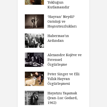
lı Düşünme
Yokluğun
D
Neden Engel
Kutlamasıdır
S
r?
O
‘Hayvan’ Neydi?
eme ve Düşüş:
Ontoloji ve
G
rsite Eğitimi
Hoşnutsuzlukları
Ü
N
sulaştırıldı?
Habermas’ın
Ç
Ardından
andırma
C
acımızı
İ
ulamak
Alexandre Kojève ve
S
Evrensel
thycilik
Özgürleşme
M
dan Analitik
R
fenin Doğuşu
Peter Singer ve Elli
F
Yıllık Hayvan
olsüz
Özgürleşmesi
K
celer Geceleri
D
madığında Ne
Hayatını Yaşamak
U
lısınız?
(Jean-Luc Godard,
Y
1962)