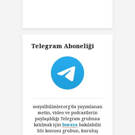
Charles’ın
K
ni Haklı
K
an Felsefesi
Ç
Telegram Aboneliği
sosyalbilimler.org’da yayımlanan
metin, video ve podcastlerin
paylaşıldığı Telegram grubuna
katılmak için
buraya
bakılabilir.
Söz konusu grubun, kuruluş