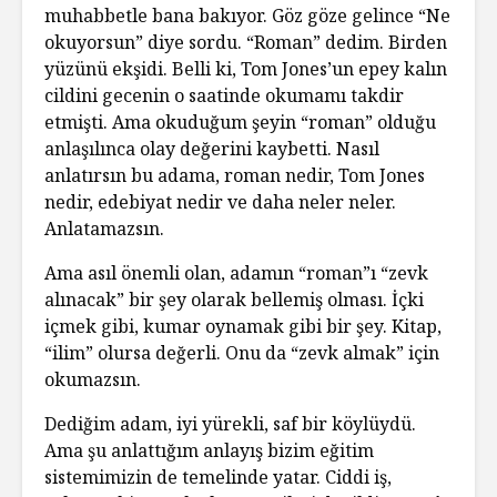
muhabbetle bana bakıyor. Göz göze gelince “Ne
okuyorsun” diye sordu. “Roman” dedim. Birden
yüzünü ekşidi. Belli ki, Tom Jones’un epey kalın
cildini gecenin o saatinde okumamı takdir
etmişti. Ama okuduğum şeyin “roman” olduğu
anlaşılınca olay değerini kaybetti. Nasıl
anlatırsın bu adama, roman nedir, Tom Jones
nedir, edebiyat nedir ve daha neler neler.
Anlatamazsın.
Ama asıl önemli olan, adamın “roman”ı “zevk
alınacak” bir şey olarak bellemiş olması. İçki
içmek gibi, kumar oynamak gibi bir şey. Kitap,
“ilim” olursa değerli. Onu da “zevk almak” için
okumazsın.
Dediğim adam, iyi yürekli, saf bir köylüydü.
Ama şu anlattığım anlayış bizim eğitim
sistemimizin de temelinde yatar. Ciddi iş,