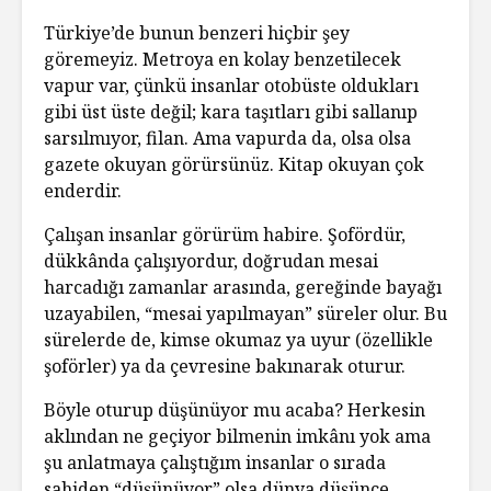
Türkiye’de bunun benzeri hiçbir şey
göremeyiz. Metroya en kolay benzetilecek
vapur var, çünkü insanlar otobüste oldukları
gibi üst üste değil; kara taşıtları gibi sallanıp
sarsılmıyor, filan. Ama vapurda da, olsa olsa
gazete okuyan görürsünüz. Kitap okuyan çok
enderdir.
Çalışan insanlar görürüm habire. Şofördür,
dükkânda çalışıyordur, doğrudan mesai
harcadığı zamanlar arasında, gereğinde bayağı
uzayabilen, “mesai yapılmayan” süreler olur. Bu
sürelerde de, kimse okumaz ya uyur (özellikle
şoförler) ya da çevresine bakınarak oturur.
Böyle oturup düşünüyor mu acaba? Herkesin
aklından ne geçiyor bilmenin imkânı yok ama
şu anlatmaya çalıştığım insanlar o sırada
sahiden “düşünüyor” olsa dünya düşünce