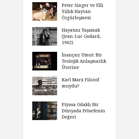
fenin Doğuşu
Peter Singer ve Elli
F
Yıllık Hayvan
olsüz
Özgürleşmesi
K
celer Geceleri
D
madığında Ne
Hayatını Yaşamak
U
lısınız?
(Jean-Luc Godard,
Y
1962)
furt Okulu Bir
F
ır Modern
İnançsız Umut: Bir
A
mlarda
Teolojik Anlaşmazlık
T
kkümün Nasıl
Üzerine
T
ğini İnceliyor
İ
Karl Marx Filozof
imse Bir
muydu?
H
törün
D
ndığını Görmek
Y
emeli
Piyasa Odaklı Bir
İ
Dünyada Felsefenin
e Orwell,
Değeri
G
t Camus ve
A
at
H