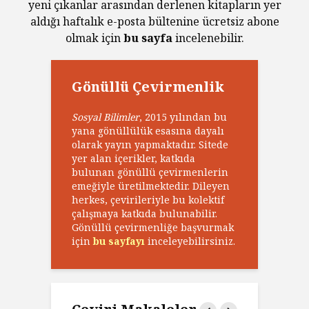
yeni çıkanlar arasından derlenen kitapların yer
aldığı haftalık e-posta bültenine ücretsiz abone
olmak için
bu sayfa
incelenebilir.
Gönüllü Çevirmenlik
Sosyal Bilimler
, 2015 yılından bu
yana gönüllülük esasına dayalı
olarak yayın yapmaktadır. Sitede
yer alan içerikler, katkıda
bulunan gönüllü çevirmenlerin
emeğiyle üretilmektedir. Dileyen
herkes, çevirileriyle bu kolektif
çalışmaya katkıda bulunabilir.
Gönüllü çevirmenliğe başvurmak
için
bu sayfayı
inceleyebilirsiniz.