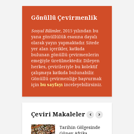
Gönüllü Çevirmenlik
Sosyal Bilimler
, 2015 yılından bu
yana gönüllülük esasına dayalı
olarak yayın yapmaktadır. Sitede
yer alan içerikler, katkıda
bulunan gönüllü çevirmenlerin
emeğiyle üretilmektedir. Dileyen
herkes, çevirileriyle bu kolektif
çalışmaya katkıda bulunabilir.
Gönüllü çevirmenliğe başvurmak
için
bu sayfayı
inceleyebilirsiniz.
Çeviri Makaleler
’ın Zaferi,
Tarihin Gölgesinde
H
’nin
Güney Afrika
G