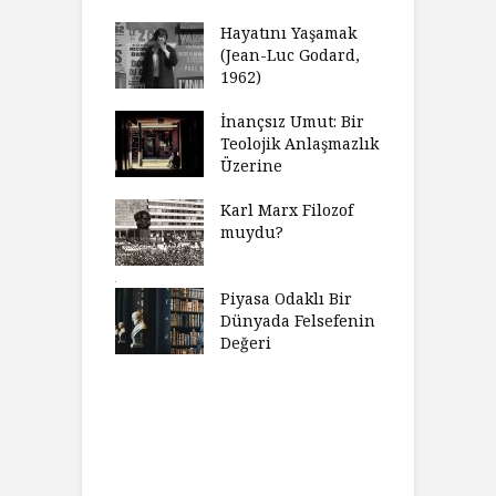
celer Geceleri
D
madığında Ne
Hayatını Yaşamak
U
lısınız?
(Jean-Luc Godard,
Y
1962)
furt Okulu Bir
F
ır Modern
İnançsız Umut: Bir
A
mlarda
Teolojik Anlaşmazlık
T
kkümün Nasıl
Üzerine
T
ğini İnceliyor
İ
Karl Marx Filozof
imse Bir
muydu?
H
törün
D
ndığını Görmek
Y
emeli
Piyasa Odaklı Bir
İ
Dünyada Felsefenin
e Orwell,
Değeri
G
t Camus ve
A
at
H
Charles’ın
K
ni Haklı
K
an Felsefesi
Ç