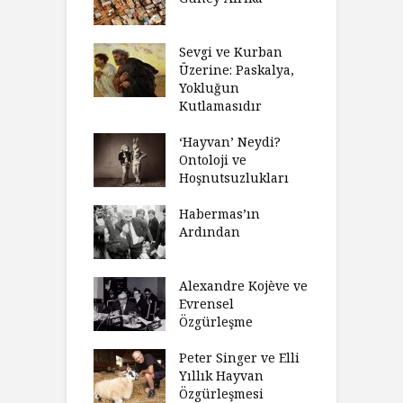
biyeti
M
ınız Bir Hikâye
Sevgi ve Kurban
H
 Anlatıya
Üzerine: Paskalya,
D
lı Düşünme
Yokluğun
D
Neden Engel
Kutlamasıdır
S
r?
O
‘Hayvan’ Neydi?
eme ve Düşüş:
Ontoloji ve
G
rsite Eğitimi
Hoşnutsuzlukları
Ü
N
sulaştırıldı?
Habermas’ın
Ç
Ardından
andırma
C
acımızı
İ
ulamak
Alexandre Kojève ve
S
Evrensel
thycilik
Özgürleşme
M
dan Analitik
R
fenin Doğuşu
Peter Singer ve Elli
F
Yıllık Hayvan
olsüz
Özgürleşmesi
K