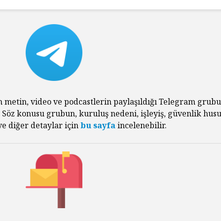
Tarihin Gölgesinde
Hamas’ı
n metin, video ve podcastlerin paylaşıldığı Telegram grub
Güney Afrika
Gazze’n
. Söz konusu grubun, kuruluş nedeni, işleyiş, güvenlik husu
Mağlubi
e diğer detaylar için
bu sayfa
incelenebilir.
Sevgi ve Kurban
Hayatın
Üzerine: Paskalya,
Değil: 
Yokluğun
Dayalı
Kutlamasıdır
Size Ne
Oluyor
‘Hayvan’ Neydi?
Ontoloji ve
Gerilem
Hoşnutsuzlukları
Ünivers
Nasıl