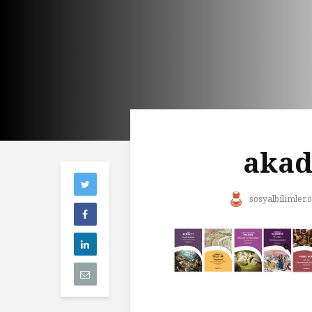
akad
sosyalbilimler.o