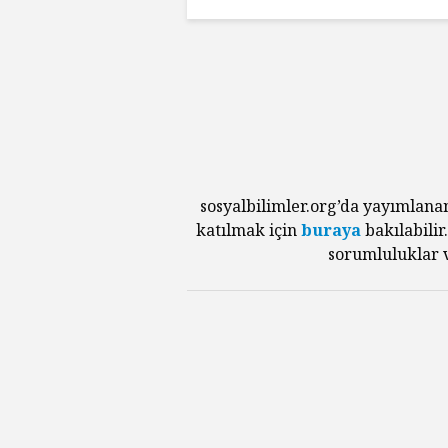
sosyalbilimler.org’da yayımlana
katılmak için
buraya
bakılabilir
sorumluluklar v