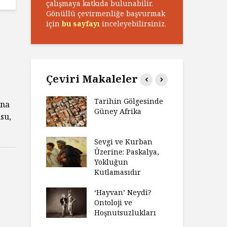
çalışmaya katkıda bulunabilir.
Gönüllü çevirmenliğe başvurmak
için
bu sayfayı
inceleyebilirsiniz.
Çeviri Makaleler
n Zaferi,
Tarihin Gölgesinde
Ham
una
in
Güney Afrika
Ga
su,
yeti
Ma
ız Bir Hikâye
Sevgi ve Kurban
Hay
Anlatıya
Üzerine: Paskalya,
Değ
 Düşünme
Yokluğun
Da
den Engel
Kutlamasıdır
Si
?
Ol
‘Hayvan’ Neydi?
e ve Düşüş:
Ontoloji ve
Ge
ite Eğitimi
Hoşnutsuzlukları
Üni
Nas