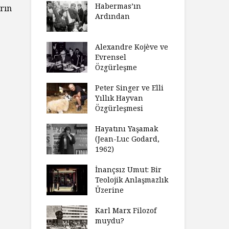
laştırıldı?
Habermas’ın
Çoc
rın
Ardından
ndırma
Ce
ımızı
İht
amak
Alexandre Kojève ve
So
Evrensel
ycilik
Özgürleşme
Mc
an Analitik
Ru
nin Doğuşu
Peter Singer ve Elli
Fe
Yıllık Hayvan
süz
Özgürleşmesi
Ko
ler Geceleri
Dü
dığında Ne
Hayatını Yaşamak
Uy
sınız?
(Jean-Luc Godard,
Ya
1962)
rt Okulu Bir
Fr
r Modern
İnançsız Umut: Bir
As
larda
Teolojik Anlaşmazlık
To
ümün Nasıl
Üzerine
Ta
ni İnceliyor
İşl
Karl Marx Filozof
se Bir
muydu?
Hiç