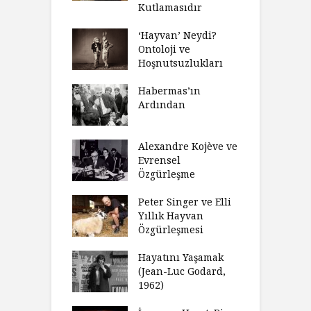
Neden Engel
Kutlamasıdır
S
r?
O
‘Hayvan’ Neydi?
eme ve Düşüş:
Ontoloji ve
G
rsite Eğitimi
Hoşnutsuzlukları
Ü
N
sulaştırıldı?
Habermas’ın
Ç
Ardından
andırma
C
acımızı
İ
ulamak
Alexandre Kojève ve
S
Evrensel
thycilik
Özgürleşme
M
dan Analitik
R
fenin Doğuşu
Peter Singer ve Elli
F
Yıllık Hayvan
olsüz
Özgürleşmesi
K
celer Geceleri
D
madığında Ne
Hayatını Yaşamak
U
lısınız?
(Jean-Luc Godard,
Y
1962)
furt Okulu Bir
F