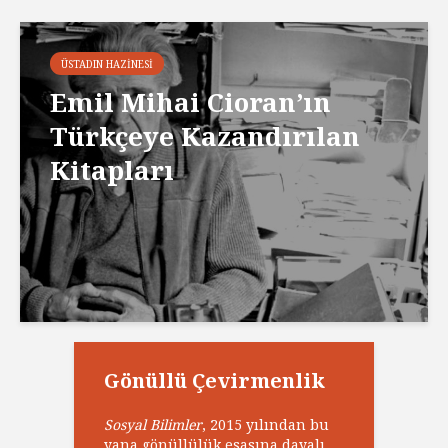
ÜSTADIN HAZINESI
Emil Mihai Cioran’ın
Türkçeye Kazandırılan
Kitapları
Gönüllü Çevirmenlik
Sosyal Bilimler
, 2015 yılından bu
yana gönüllülük esasına dayalı