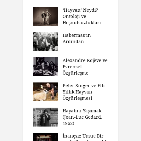
r?
O
‘Hayvan’ Neydi?
eme ve Düşüş:
Ontoloji ve
G
rsite Eğitimi
Hoşnutsuzlukları
Ü
N
sulaştırıldı?
Habermas’ın
Ç
Ardından
andırma
C
acımızı
İ
ulamak
Alexandre Kojève ve
S
Evrensel
thycilik
Özgürleşme
M
dan Analitik
R
fenin Doğuşu
Peter Singer ve Elli
F
Yıllık Hayvan
olsüz
Özgürleşmesi
K
celer Geceleri
D
madığında Ne
Hayatını Yaşamak
U
lısınız?
(Jean-Luc Godard,
Y
1962)
furt Okulu Bir
F
ır Modern
İnançsız Umut: Bir
A