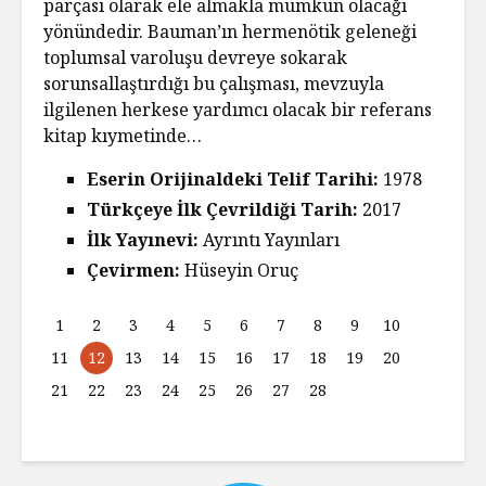
parçası olarak ele almakla mümkün olacağı
yönündedir. Bauman’ın hermenötik geleneği
toplumsal varoluşu devreye sokarak
sorunsallaştırdığı bu çalışması, mevzuyla
ilgilenen herkese yardımcı olacak bir referans
kitap kıymetinde…
Eserin Orijinaldeki Telif Tarihi:
1978
Türkçeye İlk Çevrildiği Tarih:
2017
İlk Yayınevi:
Ayrıntı Yayınları
Çevirmen:
Hüseyin Oruç
1
2
3
4
5
6
7
8
9
10
11
12
13
14
15
16
17
18
19
20
21
22
23
24
25
26
27
28