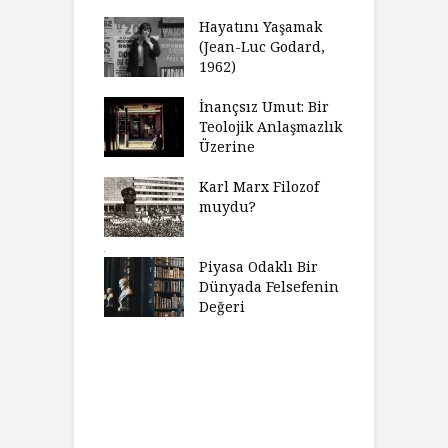
celer Geceleri
D
madığında Ne
Hayatını Yaşamak
U
lısınız?
(Jean-Luc Godard,
Y
1962)
furt Okulu Bir
F
ır Modern
İnançsız Umut: Bir
A
mlarda
Teolojik Anlaşmazlık
T
kkümün Nasıl
Üzerine
T
ğini İnceliyor
İ
Karl Marx Filozof
imse Bir
muydu?
H
törün
D
ndığını Görmek
Y
emeli
Piyasa Odaklı Bir
İ
Dünyada Felsefenin
e Orwell,
Değeri
G
t Camus ve
A
at
H
Charles’ın
K
ni Haklı
K
an Felsefesi
Ç