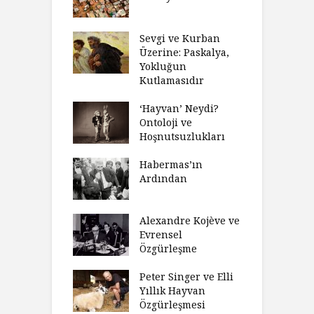
biyeti
M
ınız Bir Hikâye
Sevgi ve Kurban
H
 Anlatıya
Üzerine: Paskalya,
D
lı Düşünme
Yokluğun
D
Neden Engel
Kutlamasıdır
S
r?
O
‘Hayvan’ Neydi?
eme ve Düşüş:
Ontoloji ve
G
rsite Eğitimi
Hoşnutsuzlukları
Ü
N
sulaştırıldı?
Habermas’ın
Ç
Ardından
andırma
C
acımızı
İ
ulamak
Alexandre Kojève ve
S
Evrensel
thycilik
Özgürleşme
M
dan Analitik
R
fenin Doğuşu
Peter Singer ve Elli
F
Yıllık Hayvan
olsüz
Özgürleşmesi
K