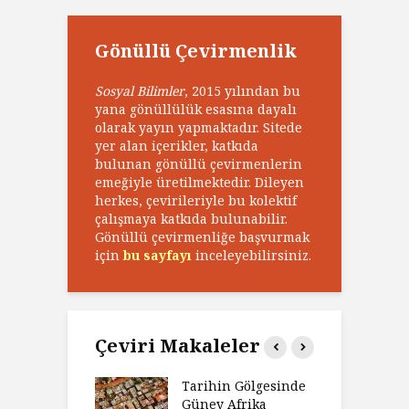
Gönüllü Çevirmenlik
Sosyal Bilimler
, 2015 yılından bu
yana gönüllülük esasına dayalı
olarak yayın yapmaktadır. Sitede
yer alan içerikler, katkıda
bulunan gönüllü çevirmenlerin
emeğiyle üretilmektedir. Dileyen
herkes, çevirileriyle bu kolektif
çalışmaya katkıda bulunabilir.
Gönüllü çevirmenliğe başvurmak
için
bu sayfayı
inceleyebilirsiniz.
Çeviri Makaleler
’ın Zaferi,
Tarihin Gölgesinde
H
’nin
Güney Afrika
G