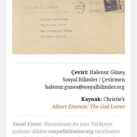
Çeviri:
Halenur Güneş
Sosyal Bilimler / Çevirmen
halenur.gunes@sosyalbilimler.org
Kaynak:
Christie’s
Albert Einstein: The God Letter
Yasal Uyarı:
Yayımlanan bu yazı Türkçeye
yabancı dilden
sosyalbilimler.org
tarafından