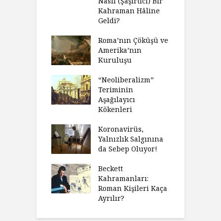
Nasıl (Şaşırtıcı) Bir
Kahraman Hâline
Geldi?
Roma’nın Çöküşü ve
Amerika’nın
Kuruluşu
“Neoliberalizm”
Teriminin
Aşağılayıcı
Kökenleri
Koronavirüs,
Yalnızlık Salgınına
da Sebep Oluyor!
Beckett
Kahramanları:
Roman Kişileri Kaça
Ayrılır?