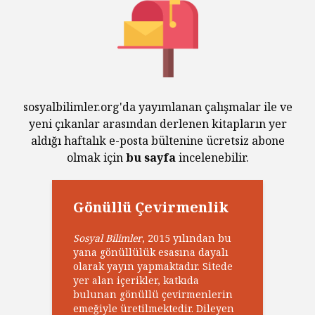
sosyalbilimler.org'da yayımlanan çalışmalar ile ve
yeni çıkanlar arasından derlenen kitapların yer
aldığı haftalık e-posta bültenine ücretsiz abone
olmak için
bu sayfa
incelenebilir.
Gönüllü Çevirmenlik
Sosyal Bilimler
, 2015 yılından bu
yana gönüllülük esasına dayalı
olarak yayın yapmaktadır. Sitede
yer alan içerikler, katkıda
bulunan gönüllü çevirmenlerin
emeğiyle üretilmektedir. Dileyen