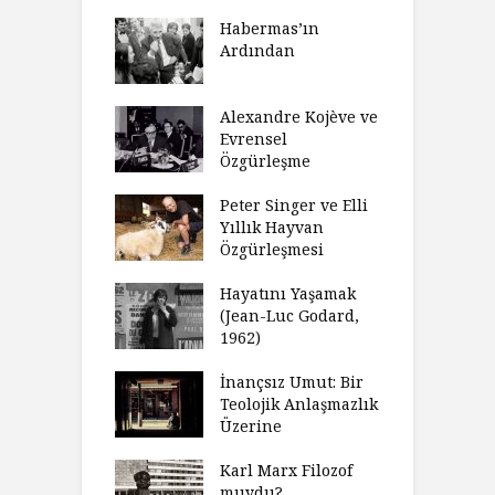
N
sulaştırıldı?
Habermas’ın
Ç
Ardından
andırma
C
acımızı
İ
ulamak
Alexandre Kojève ve
S
Evrensel
thycilik
Özgürleşme
M
dan Analitik
R
fenin Doğuşu
Peter Singer ve Elli
F
Yıllık Hayvan
olsüz
Özgürleşmesi
K
celer Geceleri
D
madığında Ne
Hayatını Yaşamak
U
lısınız?
(Jean-Luc Godard,
Y
1962)
furt Okulu Bir
F
ır Modern
İnançsız Umut: Bir
A
mlarda
Teolojik Anlaşmazlık
T
kkümün Nasıl
Üzerine
T
ğini İnceliyor
İ
Karl Marx Filozof
imse Bir
muydu?
H