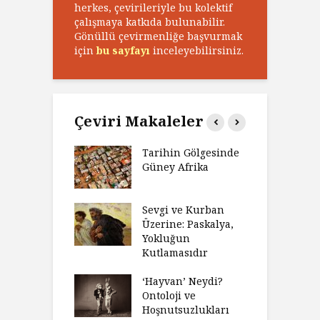
herkes, çevirileriyle bu kolektif
çalışmaya katkıda bulunabilir.
Gönüllü çevirmenliğe başvurmak
için
bu sayfayı
inceleyebilirsiniz.
Çeviri Makaleler
’ın Zaferi,
Tarihin Gölgesinde
H
’nin
Güney Afrika
G
biyeti
M
ınız Bir Hikâye
Sevgi ve Kurban
H
 Anlatıya
Üzerine: Paskalya,
D
lı Düşünme
Yokluğun
D
Neden Engel
Kutlamasıdır
S
r?
O
‘Hayvan’ Neydi?
eme ve Düşüş:
Ontoloji ve
G
rsite Eğitimi
Hoşnutsuzlukları
Ü