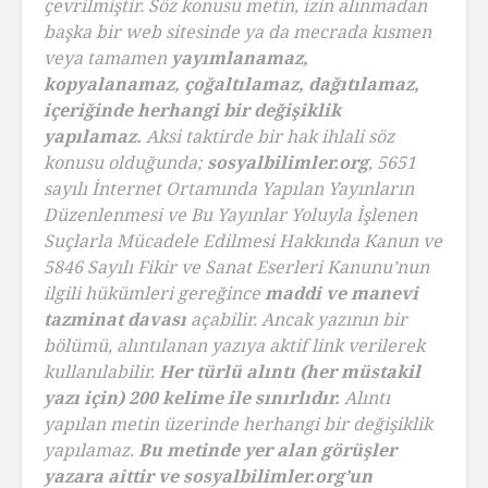
çevrilmiştir. Söz konusu metin, izin alınmadan
başka bir web sitesinde ya da mecrada kısmen
veya tamamen
yayımlanamaz,
kopyalanamaz, çoğaltılamaz, dağıtılamaz,
içeriğinde herhangi bir değişiklik
yapılamaz.
Aksi taktirde bir hak ihlali söz
konusu olduğunda;
sosyalbilimler.org
, 5651
sayılı İnternet Ortamında Yapılan Yayınların
Düzenlenmesi ve Bu Yayınlar Yoluyla İşlenen
Suçlarla Mücadele Edilmesi Hakkında Kanun ve
5846 Sayılı Fikir ve Sanat Eserleri Kanunu’nun
ilgili hükümleri gereğince
maddi ve manevi
tazminat davası
açabilir. Ancak yazının bir
bölümü, alıntılanan yazıya aktif link verilerek
kullanılabilir.
Her türlü alıntı (her müstakil
yazı için) 200 kelime ile sınırlıdır.
Alıntı
yapılan metin üzerinde herhangi bir değişiklik
yapılamaz.
Bu metinde yer alan görüşler
yazara aittir ve sosyalbilimler.org’un