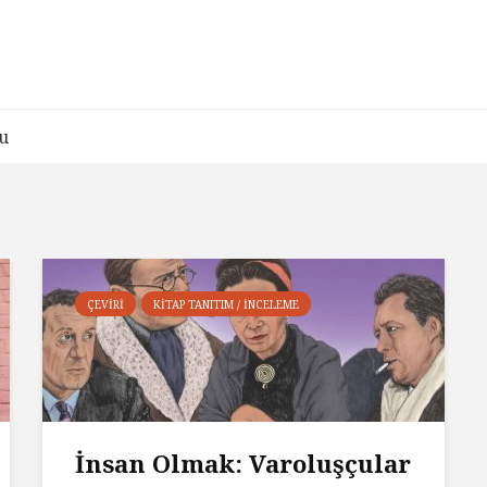
u
ÇEVIRI
KITAP TANITIM / İNCELEME
İnsan Olmak: Varoluşçular