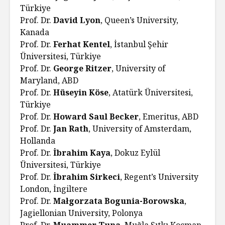
Türkiye
Prof. Dr.
David Lyon
, Queen’s University,
Kanada
Prof. Dr.
Ferhat Kentel
, İstanbul Şehir
Üniversitesi, Türkiye
Prof. Dr.
George Ritzer
, University of
Maryland, ABD
Prof. Dr.
Hüseyin Köse
, Atatürk Üniversitesi,
Türkiye
Prof. Dr.
Howard Saul Becker
, Emeritus, ABD
Prof. Dr.
Jan Rath
, University of Amsterdam,
Hollanda
Prof. Dr.
İbrahim Kaya
, Dokuz Eylül
Üniversitesi, Türkiye
Prof. Dr.
İbrahim Sirkeci
, Regent’s University
London, İngiltere
Prof. Dr.
Małgorzata Bogunia-Borowska
,
Jagiellonian University, Polonya
Prof. Dr.
Muammer Tuna
, Muğla Sıtkı Koçman