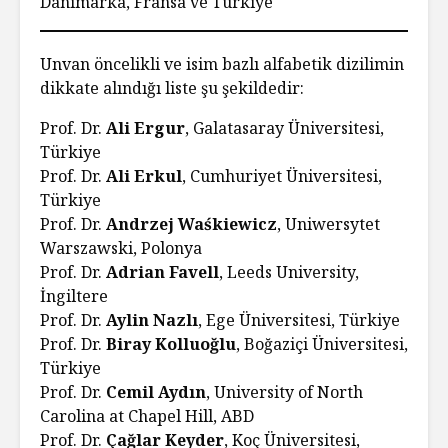
Danimarka, Fransa ve Türkiye
Unvan öncelikli ve isim bazlı alfabetik dizilimin
dikkate alındığı liste şu şekildedir:
Prof. Dr.
Ali Ergur
, Galatasaray Üniversitesi,
Türkiye
Prof. Dr.
Ali Erkul
, Cumhuriyet Üniversitesi,
Türkiye
Prof. Dr.
Andrzej Waśkiewicz
, Uniwersytet
Warszawski, Polonya
Prof. Dr.
Adrian Favell
, Leeds University,
İngiltere
Prof. Dr.
Aylin Nazlı
, Ege Üniversitesi, Türkiye
Prof. Dr.
Biray Kolluoğlu
, Boğaziçi Üniversitesi,
Türkiye
Prof. Dr.
Cemil Aydın
, University of North
Carolina at Chapel Hill, ABD
Prof. Dr.
Çağlar Keyder
, Koç Üniversitesi,