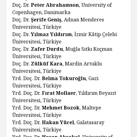
Doç. Dr.
Peter Abrahamson
, University of
Copenhagen, Danimarka
Doç. Dr.
Şerife Geniş
, Adnan Menderes
Üniversitesi, Türkiye
Doç. Dr.
Yılmaz Yıldırım
, İzmir Kâtip Çelebi
Üniversitesi, Türkiye
Doç. Dr.
Zafer Durdu
, Muğla Sıtkı Koçman
Üniversitesi, Türkiye
Doç. Dr.
Zülküf Kara
, Mardin Artuklu
Üniversitesi, Türkiye
Yrd. Doç. Dr.
Belma Tokuroğlu
, Gazi
Üniversitesi, Türkiye
Yrd. Doç. Dr.
Fırat Mollaer
, Yıldırım Beyazıt
Üniversitesi, Türkiye
Yrd. Doç. Dr.
Mehmet Bozok
, Maltepe
Üniversitesi, Türkiye
Yrd. Doç. Dr.
Hakan Yücel
, Galatasaray
Üniversitesi, Türkiye
Yrd. Doç. Dr.
Hasan Aksakal
, University of