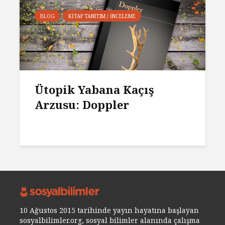
BLOG
KITAP TANITIM / İNCELEME
Ütopik Yabana Kaçış
Arzusu: Doppler
10 Ağustos 2015 tarihinde yayın hayatına başlayan
sosyalbilimler.org, sosyal bilimler alanında çalışma