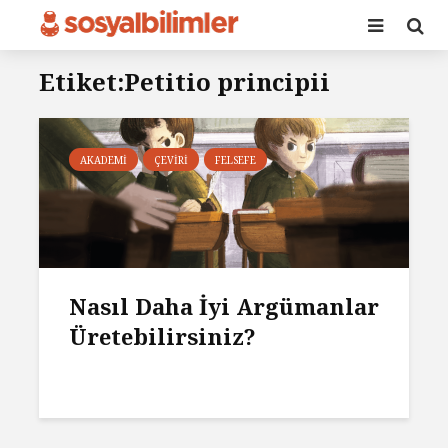
Etiket:Petitio principii
AKADEMI
ÇEVIRI
FELSEFE
Nasıl Daha İyi Argümanlar
Üretebilirsiniz?