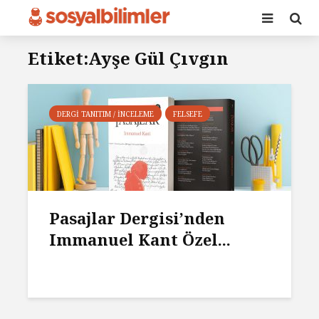
Etiket:Ayşe Gül Çıvgın
DERGI TANITIM / İNCELEME
FELSEFE
Pasajlar Dergisi’nden
Immanuel Kant Özel...