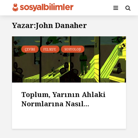
Yazar:John Danaher
ÇEVIRI
FELSEFE
SOSYOLOJI
Toplum, Yarının Ahlaki
Normlarına Nasıl...