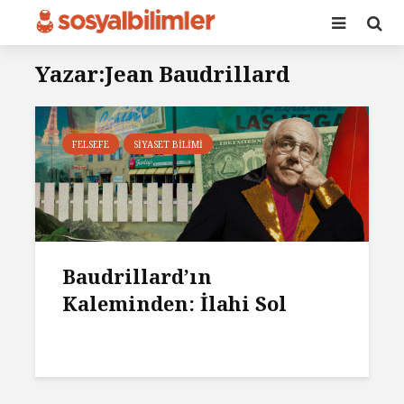
Yazar:Jean Baudrillard
FELSEFE
SIYASET BILIMI
Baudrillard’ın
Kaleminden: İlahi Sol