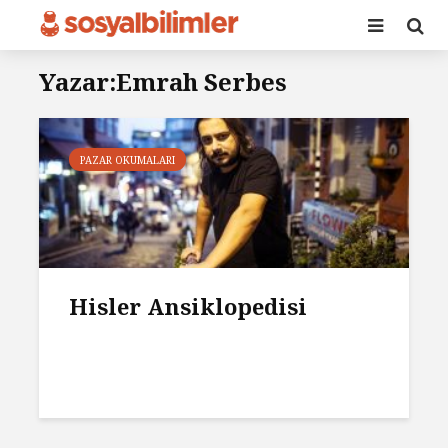
Yazar:Emrah Serbes
PAZAR OKUMALARI
Hisler Ansiklopedisi