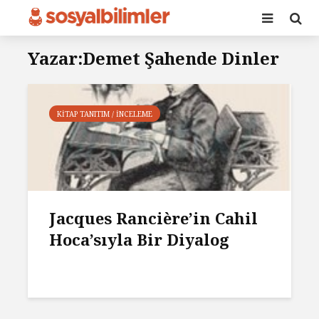
Yazar:Demet Şahende Dinler
KITAP TANITIM / İNCELEME
Jacques Rancière’in Cahil
Hoca’sıyla Bir Diyalog