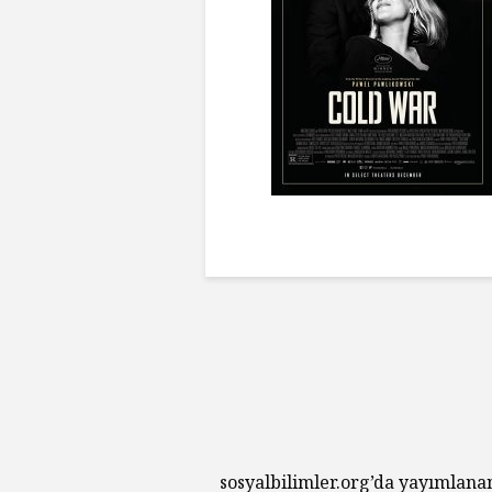
sosyalbilimler.org’da yayımlana