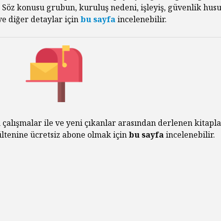
Habermas’ın
Çocuksu
. Söz konusu grubun, kuruluş nedeni, işleyiş, güvenlik husu
Ardından
e diğer detaylar için
bu sayfa
incelenebilir.
Cezala
İhtiyac
Alexandre Kojève ve
Sorgul
Evrensel
Özgürleşme
McCarth
Ruhund
Peter Singer ve Elli
Felsefe
Yıllık Hayvan
Özgürleşmesi
Kontrol
Düşünce
 çalışmalar ile ve yeni çıkanlar arasından derlenen kitapla
Hayatını Yaşamak
Uyutma
bültenine ücretsiz abone olmak için
bu sayfa
incelenebilir.
(Jean-Luc Godard,
Yapmalı
1962)
Frankfu
İnançsız Umut: Bir
Asırdı
Teolojik Anlaşmazlık
Toplum
Üzerine
Tahakk
İşlediği
Karl Marx Filozof
muydu?
Hiç Kim