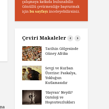
çalışmaya katkıda bulunabilir.
Gönüllü çevirmenliğe başvurmak
için
bu sayfayı
inceleyebilirsiniz.
Çeviri Makaleler
n Zaferi,
Tarihin Gölgesinde
Ham
in
Güney Afrika
Ga
yeti
Ma
ız Bir Hikâye
Sevgi ve Kurban
Hay
Anlatıya
Üzerine: Paskalya,
Değ
 Düşünme
Yokluğun
Da
den Engel
Kutlamasıdır
Si
?
Ol
‘Hayvan’ Neydi?
e ve Düşüş:
Ontoloji ve
Ge
ite Eğitimi
Hoşnutsuzlukları
Üni
una
Nas