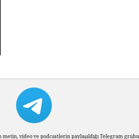
Tarihin Gölgesinde
Hamas’ı
Güney Afrika
Gazze’n
Mağlubi
Sevgi ve Kurban
Hayatın
Üzerine: Paskalya,
Değil: 
Yokluğun
Dayalı
Kutlamasıdır
Size Ne
Oluyor
‘Hayvan’ Neydi?
Ontoloji ve
Gerilem
Hoşnutsuzlukları
Ünivers
n metin, video ve podcastlerin paylaşıldığı Telegram grub
Nasıl