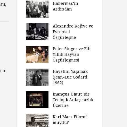
laştırıldı?
Habermas’ın
Çoc
su,
Ardından
ndırma
Ce
ımızı
İht
amak
Alexandre Kojève ve
So
Evrensel
ycilik
Özgürleşme
Mc
an Analitik
Ru
nin Doğuşu
Peter Singer ve Elli
Fe
Yıllık Hayvan
süz
Özgürleşmesi
Ko
ler Geceleri
Dü
rın
dığında Ne
Hayatını Yaşamak
Uy
sınız?
(Jean-Luc Godard,
Ya
1962)
rt Okulu Bir
Fr
r Modern
İnançsız Umut: Bir
As
larda
Teolojik Anlaşmazlık
To
ümün Nasıl
Üzerine
Ta
ni İnceliyor
İşl
Karl Marx Filozof
se Bir
muydu?
Hiç