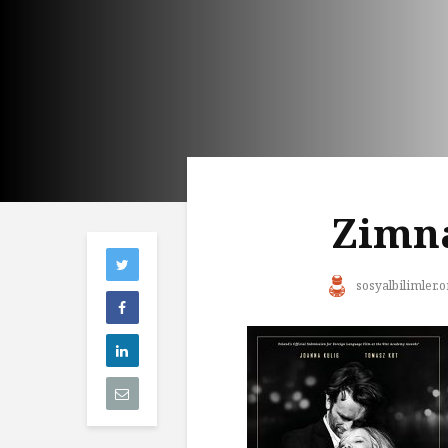
Zimna
sosyalbilimler.o