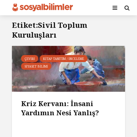
Etiket:Sivil Toplum
Kuruluşları
ÇEVIRI
KITAP TANITIM / İNCELEME
SIYASET BILIMI
Kriz Kervanı: İnsani
Yardımın Nesi Yanlış?